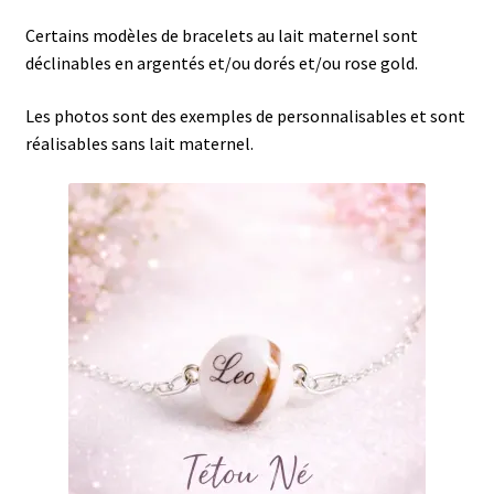
menu
Ouvrir
Les adaptables Pandora
Certains modèles de bracelets au lait maternel sont
enfant
le
déclinables en argentés et/ou dorés et/ou rose gold.
menu
Ouvrir
Les bracelets
enfant
le
Les photos sont des exemples de personnalisables et sont
menu
réalisables sans lait maternel.
Les bracelets lacté argentés
enfant
Les bracelets dorés lactés
Les bracelets lactés rose gold
Ouvrir
Les bagues
le
menu
Devenez gardienne de souvenirs
enfant
Ouvrir
Mon espace Gardienne des Souvenirs
le
menu