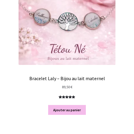
Bracelet Laly – Bijou au lait maternel
89,50
€
Noté
1
5.00
sur 5
Ajouter au panier
basé sur
notation
client