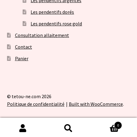
Les pendentifs argentés
Les pendentifs dorés
Les pendentifs rose gold
Consultation allaitement
Contact
Panier
© tetou-ne.com 2026
Politique de confidentialité
Built with WooCommerce
.
0
Recherche
Recherche