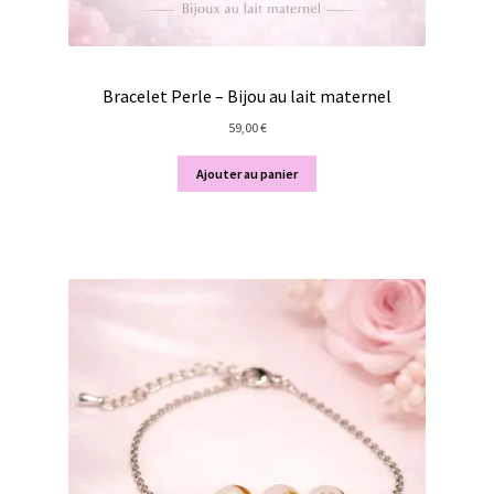
Envoyer votre lait maternel et autres éléments
enfant
Bijoux sans lait
Bracelet Perle – Bijou au lait maternel
Ouvrir
Bijoux personnalisables à graver
59,00
€
le
menu
Ajouter au panier
Consultation allaitement
enfant
Contact
Panier