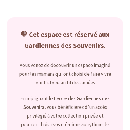
menu
Ouvrir
La collection des Gardiennes des Charms
enfant
le
menu
Ouvrir
La collection des Gardiennes Prestige
enfant
le
💛 Cet espace est réservé aux
menu
Les pendentifs des Gardiennes
enfant
Gardiennes des Souvenirs.
Les boucles d’oreilles des Gardiennes
Vous venez de découvrir un espace imaginé
Les adaptables Pandora pour les Gardiennes
pour les mamans qui ont choisi de faire vivre
leur histoire au fil des années.
Les bracelets des Gardiennes
En rejoignant le
Cercle des Gardiennes des
Les bagues des Gardiennes
Souvenirs
, vous bénéficierez d’un accès
Envoyer votre lait maternel et autres éléments
privilégié à votre collection privée et
pourrez choisir vos créations au rythme de