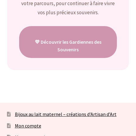
Bijoux sans lait
votre parcours, pour continuer à faire vivre
vos plus précieux souvenirs.
Ouvrir
Bijoux personnalisables à graver
le
menu
Consultation allaitement
enfant
💛 Découvrir les Gardiennes des
Contact
Souvenirs
Panier
Bijoux au lait maternel – créations d’Artisan d’Art
Mon compte