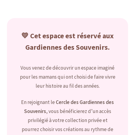
menu
Ouvrir
La collection des Gardiennes des Charms
enfant
le
menu
Ouvrir
La collection des Gardiennes Prestige
enfant
le
💛 Cet espace est réservé aux
menu
Envoyer votre lait maternel et autres éléments
enfant
Gardiennes des Souvenirs.
Bijoux sans lait
Vous venez de découvrir un espace imaginé
Ouvrir
Bijoux personnalisables à graver
pour les mamans qui ont choisi de faire vivre
le
menu
leur histoire au fil des années.
Consultation allaitement
enfant
En rejoignant le
Cercle des Gardiennes des
Contact
Souvenirs
, vous bénéficierez d’un accès
Panier
privilégié à votre collection privée et
pourrez choisir vos créations au rythme de