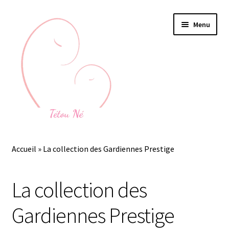
Aller
Aller
Menu
à
au
la
contenu
navigation
Accueil
Accueil
»
La collection des Gardiennes Prestige
Ouvrir
Bijoux au lait maternel
le
La collection des
menu
Devenez gardienne de souvenirs
enfant
Gardiennes Prestige
Ouvrir
Mon espace Gardienne des Souvenirs
le