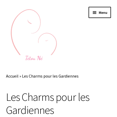
Aller
Aller
Menu
à
au
la
contenu
navigation
Accueil
Accueil
»
Les Charms pour les Gardiennes
Ouvrir
Bijoux au lait maternel
le
Les Charms pour les
menu
Devenez gardienne de souvenirs
enfant
Gardiennes
Ouvrir
Mon espace Gardienne des Souvenirs
le