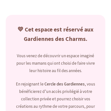
menu
Ouvrir
La collection des Gardiennes des Charms
enfant
le
menu
Les Charms pour les Gardiennes
enfant
💛 Cet espace est réservé aux
Ouvrir
La collection des Gardiennes Prestige
Gardiennes des Charms.
le
menu
Envoyer votre lait maternel et autres éléments
enfant
Vous venez de découvrir un espace imaginé
Bijoux sans lait
pour les mamans qui ont choisi de faire vivre
leur histoire au fil des années.
Ouvrir
Bijoux personnalisables à graver
le
menu
En rejoignant le
Cercle des Gardiennes
, vous
Consultation allaitement
enfant
bénéficierez d’un accès privilégié à votre
Contact
collection privée et pourrez choisir vos
créations au rythme de votre parcours, pour