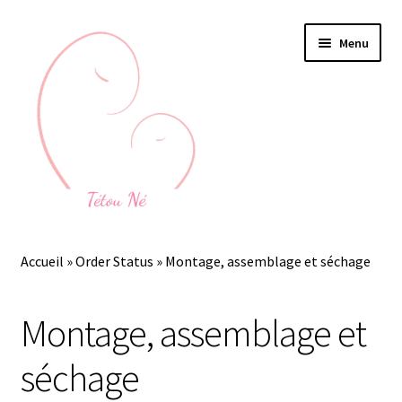
Aller
Aller
Menu
à
au
la
contenu
navigation
Accueil
Accueil
»
Order Status
»
Montage, assemblage et séchage
Ouvrir
Bijoux au lait maternel
le
Montage, assemblage et
menu
Devenez gardienne de souvenirs
enfant
séchage
Ouvrir
Mon espace Gardienne des Souvenirs
le