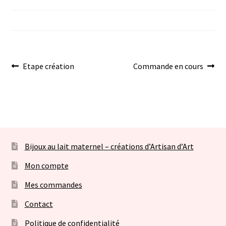
menu
Envoyer votre lait maternel et autres éléments
enfant
Bijoux sans lait
Ouvrir
Navigation
Article
Article
Etape création
Commande en cours
Bijoux personnalisables à graver
le
précédent :
suivant :
de
menu
Consultation allaitement
enfant
l’article
Contact
Bijoux au lait maternel – créations d’Artisan d’Art
Panier
Mon compte
Mes commandes
Contact
Politique de confidentialité