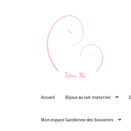
Aller
Aller
à
au
la
contenu
navigation
Accueil
Bijoux au lait maternel
D
Mon espace Gardienne des Souvenirs