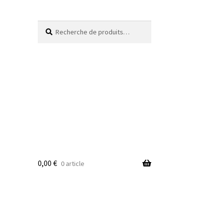
Recherche
Recherche
pour :
0,00
€
0 article