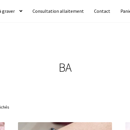
à graver
Consultation allaitement
Contact
Pani
BA
fichés