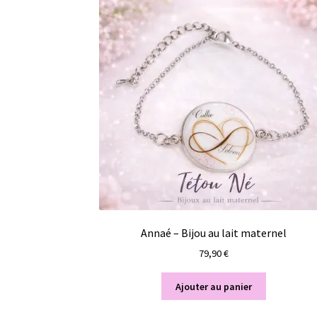
Annaé – Bijou au lait maternel
79,90
€
Ajouter au panier