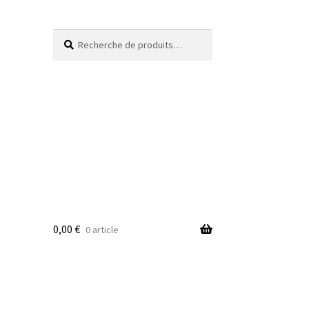
Recherche
Recherche
pour :
0,00
€
0 article