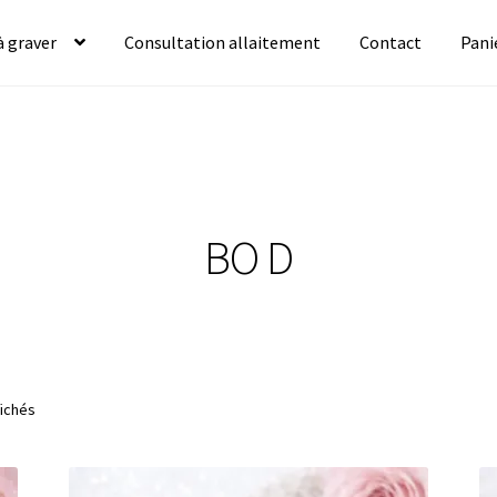
à graver
Consultation allaitement
Contact
Pani
BO D
fichés