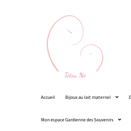
Aller
Aller
à
au
la
contenu
navigation
Accueil
Bijoux au lait maternel
D
Mon espace Gardienne des Souvenirs