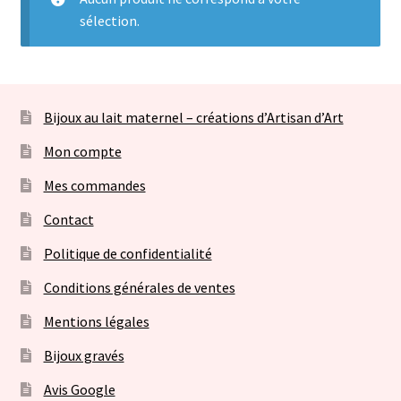
menu
sélection.
Envoyer votre lait maternel et autres éléments
enfant
Bijoux sans lait
Ouvrir
Bijoux au lait maternel – créations d’Artisan d’Art
Bijoux personnalisables à graver
le
Mon compte
menu
Consultation allaitement
enfant
Mes commandes
Contact
Contact
Politique de confidentialité
Panier
Conditions générales de ventes
Mentions légales
Bijoux gravés
Avis Google