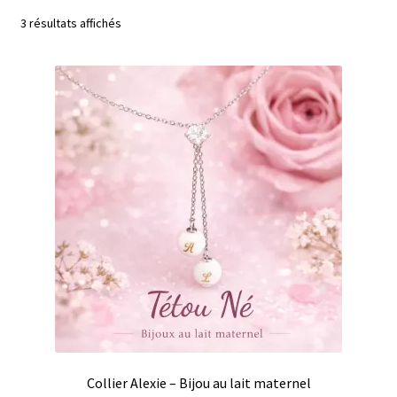
menu
Envoyer votre lait maternel et autres éléments
3 résultats affichés
enfant
Bijoux sans lait
Ouvrir
Bijoux personnalisables à graver
le
menu
Consultation allaitement
enfant
Contact
Panier
Collier Alexie – Bijou au lait maternel