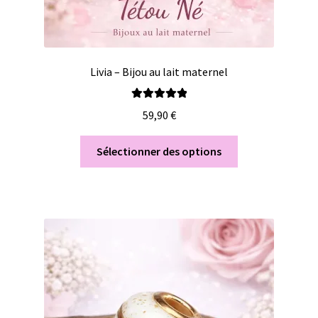
Livia – Bijou au lait maternel
Note
5.00
sur
59,90
€
5
Sélectionner des options