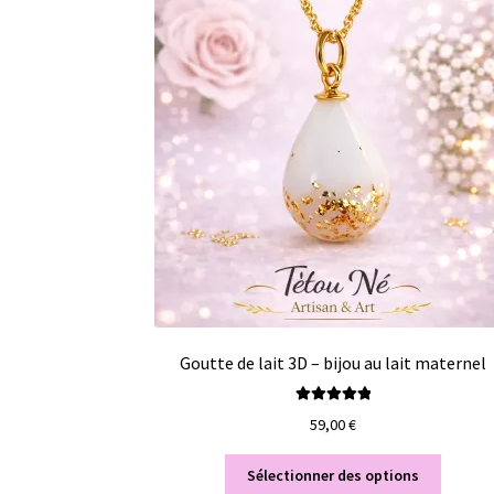
Goutte de lait 3D – bijou au lait maternel
Note
5.00
sur
59,00
€
5
Sélectionner des options