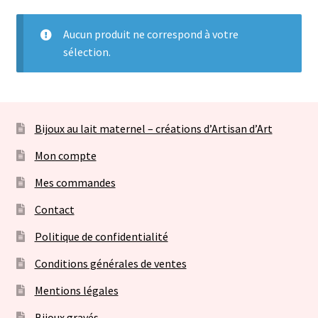
menu
Envoyer votre lait maternel et autres éléments
enfant
Aucun produit ne correspond à votre
sélection.
Bijoux sans lait
Ouvrir
Bijoux personnalisables à graver
le
menu
Bijoux au lait maternel – créations d’Artisan d’Art
Consultation allaitement
enfant
Mon compte
Contact
Mes commandes
Panier
Contact
Politique de confidentialité
Conditions générales de ventes
Mentions légales
Bijoux gravés