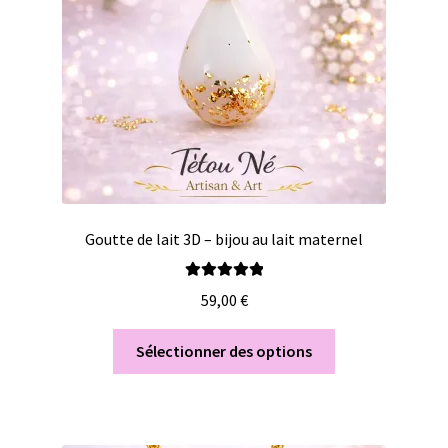
Goutte de lait 3D – bijou au lait maternel
Note
5.00
sur
59,00
€
5
Sélectionner des options