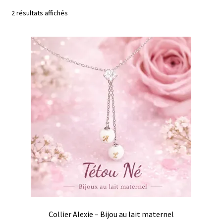
menu
Envoyer votre lait maternel et autres éléments
2 résultats affichés
enfant
Bijoux sans lait
Ouvrir
Bijoux personnalisables à graver
le
menu
Consultation allaitement
enfant
Contact
Panier
Collier Alexie – Bijou au lait maternel