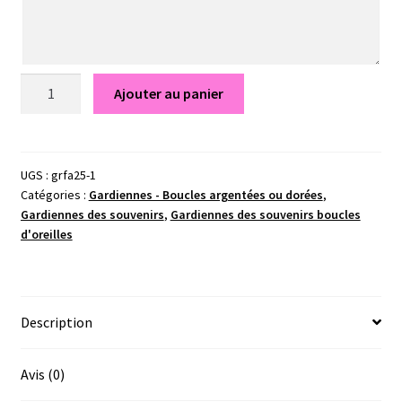
quantité
Ajouter au panier
de
Alycia
-
Gardiennes
UGS :
grfa25-1
Catégories :
Gardiennes - Boucles argentées ou dorées
,
des
Gardiennes des souvenirs
,
Gardiennes des souvenirs boucles
souvenirs
d'oreilles
Description
Avis (0)