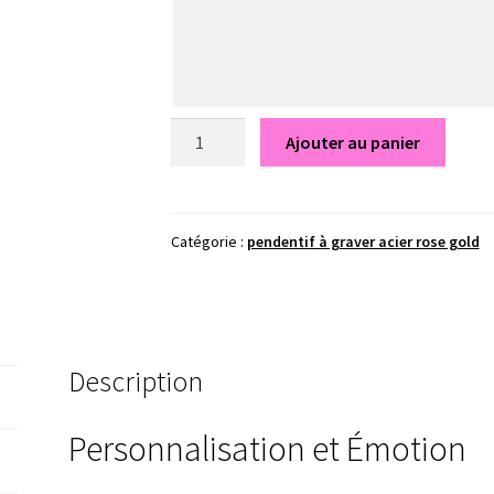
quantité
Ajouter au panier
de
Cœur
d'amour
rose
Catégorie :
pendentif à graver acier rose gold
gold
-
Gravure
à
Description
personnaliser
Personnalisation et Émotion