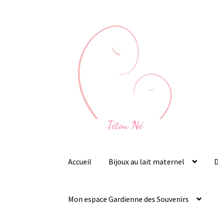
Aller
Aller
à
au
la
contenu
navigation
Accueil
Bijoux au lait maternel
D
Mon espace Gardienne des Souvenirs