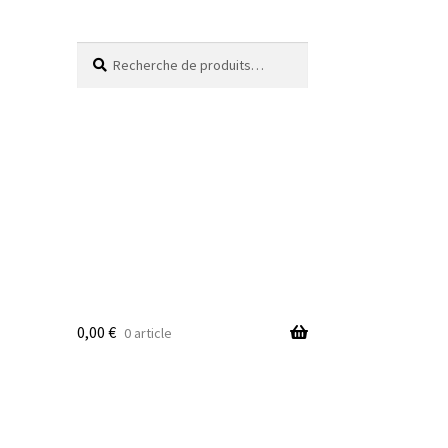
Recherche
Recherche
pour :
0,00
€
0 article