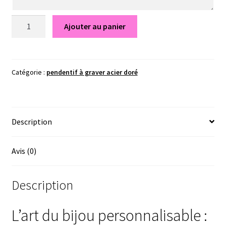
quantité
Ajouter au panier
de
Cœur
divisible
doré
Catégorie :
pendentif à graver acier doré
-
Gravure
à
Description
personnaliser
Avis (0)
Description
L’art du bijou personnalisable :