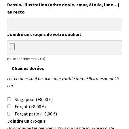
Dessin, illustration (arbre de vie, cœur, étoile, lune…)
au recto
Joindre un croquis de votre souhait
(taille de fichier max 2 Go)
Chaînes dorées
Les chaînes sont en acier inoxydable doré. Elles mesurent 45
cm.
Singapour
(+
8,00
€
)
Forçat
(+
8,00
€
)
Forçat perle
(+
8,00
€
)
Joindre un croquis
Un croquis est le bienvenu. Vous pouvez le joindre ici ou le