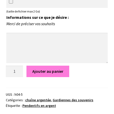
(taille de fichier max 2 Go)
Informations sur ce que je désire :
Merci de préciser vos souhaits
quantité
Ajouter au panier
de
Pendentif
Enora
-
UGS :
h04-5
Catégories :
chaîne argentée
,
Gardiennes des souvenirs
Gardiennes
Étiquette :
Pendentifs en argent
des
souvenirs