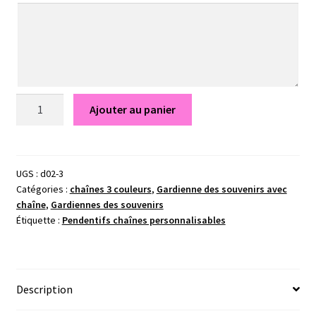
quantité
Ajouter au panier
de
Pendentif
Gwenola
-
UGS :
d02-3
Catégories :
chaînes 3 couleurs
,
Gardienne des souvenirs avec
Gardiennes
chaîne
,
Gardiennes des souvenirs
des
Étiquette :
Pendentifs chaînes personnalisables
souvenirs
Description