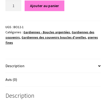
quantité
Ajouter au panier
de
Roses
-
Gardiennes
UGS :
BO12-1
Catégories :
Gardiennes - Boucles argentées
,
Gardiennes des
des
souvenirs
,
Gardiennes des souvenirs boucles d'oreilles
,
pierres
souvenirs
fines
Description
Avis (0)
Description