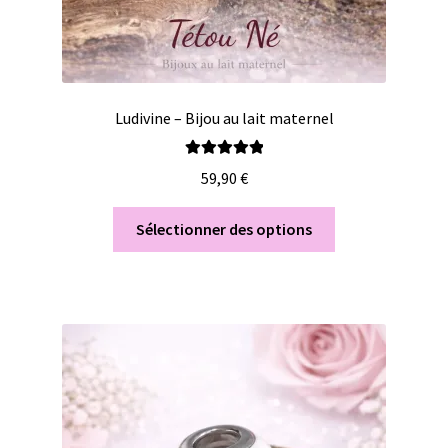
Ludivine – Bijou au lait maternel
Note
5.00
sur
59,90
€
5
Sélectionner des options