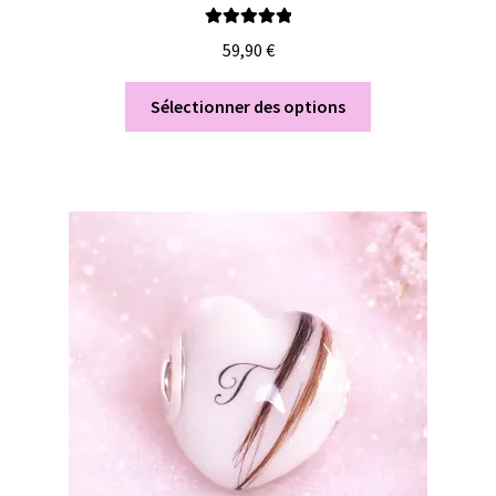
Note
5.00
sur
59,90
€
5
Sélectionner des options