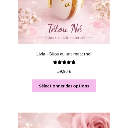
Livia – Bijou au lait maternel
Note
5.00
sur
59,90
€
5
Sélectionner des options