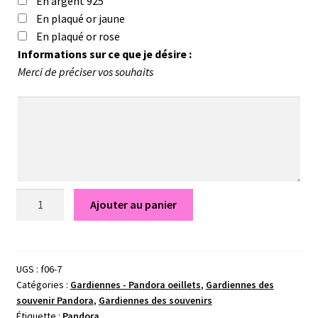
En argent 925
En plaqué or jaune
En plaqué or rose
Informations sur ce que je désire :
Merci de préciser vos souhaits
quantité
Ajouter au panier
de
Cœur
bombé
-
UGS :
f06-7
Catégories :
Gardiennes - Pandora oeillets
,
Gardiennes des
Gardiennes
souvenir Pandora
,
Gardiennes des souvenirs
des
Étiquette :
Pandora