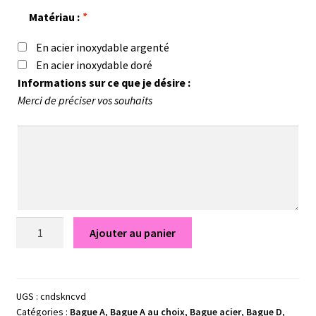
Matériau :
*
En acier inoxydable argenté
En acier inoxydable doré
Informations sur ce que je désire :
Merci de préciser vos souhaits
quantité
Ajouter au panier
de
Bague
Éline
-
UGS :
cndskncvd
Catégories :
Bague A
,
Bague A au choix
,
Bague acier
,
Bague D
,
Bijou