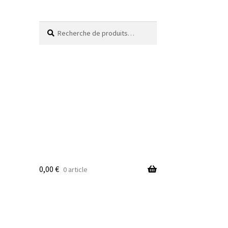
Recherche
Recherche
pour :
0,00
€
0 article