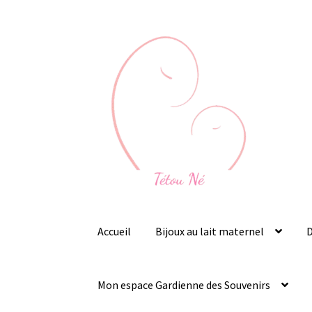
Aller
Aller
à
au
la
contenu
navigation
Accueil
Bijoux au lait maternel
D
Mon espace Gardienne des Souvenirs