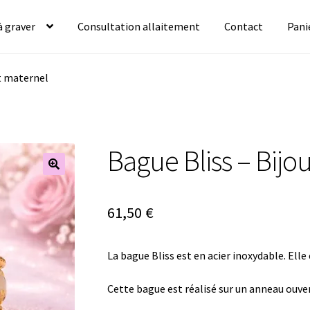
à graver
Consultation allaitement
Contact
Pani
it maternel
Bague Bliss – Bijou
🔍
61,50
€
La bague Bliss est en acier inoxydable. Elle
Cette bague est réalisé sur un anneau ouver