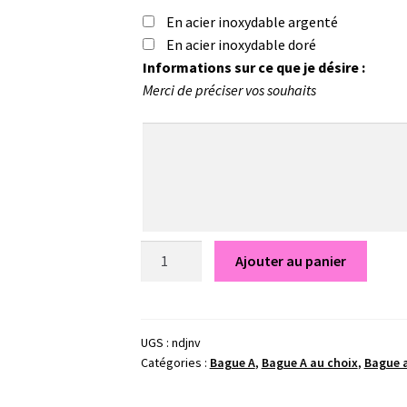
En acier inoxydable argenté
En acier inoxydable doré
Informations sur ce que je désire :
Merci de préciser vos souhaits
quantité
Ajouter au panier
de
Bague
Bliss
-
UGS :
ndjnv
Catégories :
Bague A
,
Bague A au choix
,
Bague a
Bijou
au