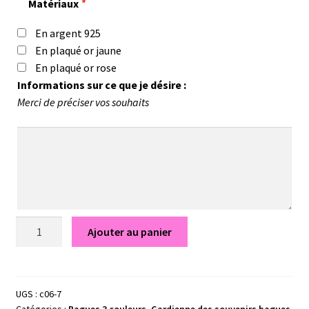
Matériaux
*
En argent 925
En plaqué or jaune
En plaqué or rose
Informations sur ce que je désire :
Merci de préciser vos souhaits
quantité
Ajouter au panier
de
Bague
Salomé
-
UGS :
c06-7