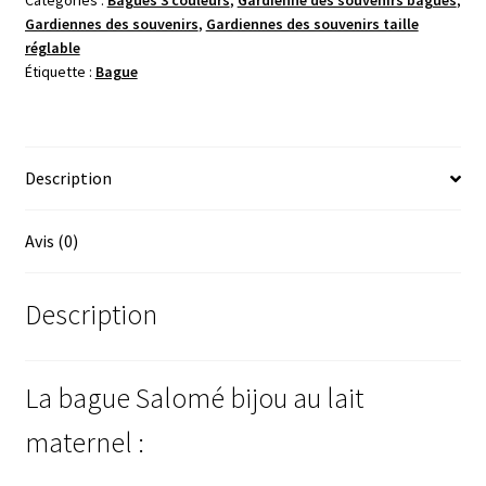
Catégories :
Bagues 3 couleurs
,
Gardienne des souvenirs bagues
,
Gardiennes
Gardiennes des souvenirs
,
Gardiennes des souvenirs taille
des
réglable
souvenirs
Étiquette :
Bague
Description
Avis (0)
Description
La bague Salomé bijou au lait
maternel :