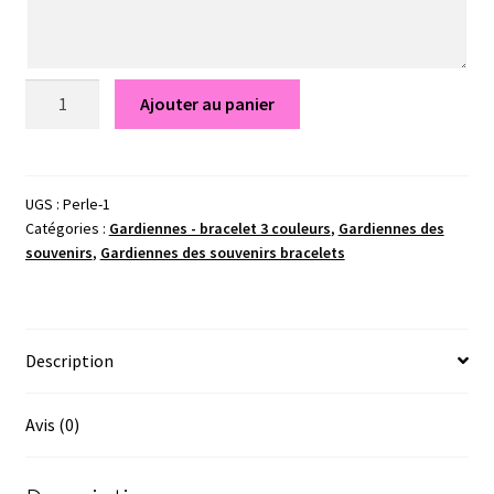
quantité
Ajouter au panier
de
Bracelet
Perle
-
UGS :
Perle-1
Catégories :
Gardiennes - bracelet 3 couleurs
,
Gardiennes des
Gardiennes
souvenirs
,
Gardiennes des souvenirs bracelets
des
souvenirs
Description
Avis (0)