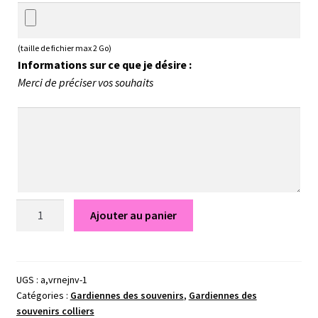
(taille de fichier max 2 Go)
Informations sur ce que je désire :
Merci de préciser vos souhaits
quantité
Ajouter au panier
de
Collier
Mathilde
-
UGS :
a,vrnejnv-1
Catégories :
Gardiennes des souvenirs
,
Gardiennes des
Gardiennes
souvenirs colliers
des