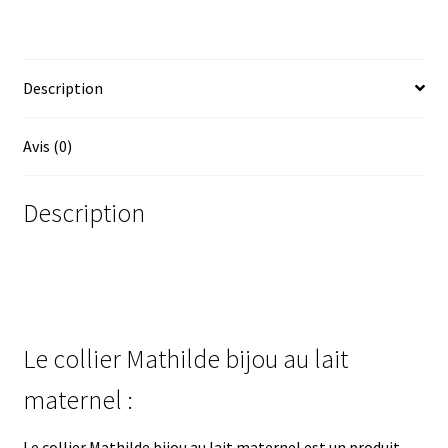
souvenirs
Description
Avis (0)
Description
Le collier Mathilde bijou au lait
maternel :
Le collier Mathilde bijou au lait maternel est un produit