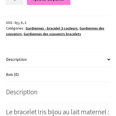
de
Iris
-
Gardiennes
UGS :
bj j, k,-1
Catégories :
Gardiennes - bracelet 3 couleurs
,
Gardiennes des
des
souvenirs
,
Gardiennes des souvenirs bracelets
souvenirs
Description
Avis (0)
Description
Le bracelet Iris bijou au lait maternel :