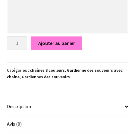
quantité
Ajouter au panier
de
Pendentif
Apolline
-
Catégories :
chaînes 3 couleurs
,
Gardienne des souvenirs avec
chaîne
,
Gardiennes des souvenirs
Gardiennes
des
souvenirs
Description
Avis (0)