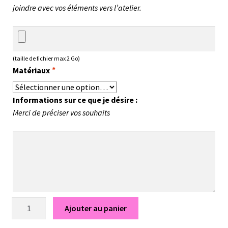
joindre avec vos éléments vers l’atelier.
(taille de fichier max 2 Go)
Matériaux
*
Informations sur ce que je désire :
Merci de préciser vos souhaits
quantité
Ajouter au panier
de
Maëline