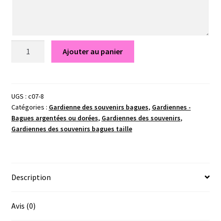
quantité
Ajouter au panier
de
Nina
-
Gardiennes
UGS :
c07-8
Catégories :
Gardienne des souvenirs bagues
,
Gardiennes -
des
Bagues argentées ou dorées
,
Gardiennes des souvenirs
,
souvenirs
Gardiennes des souvenirs bagues taille
Description
Avis (0)