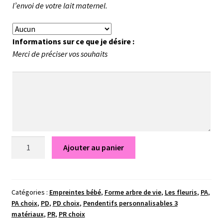
l’envoi de votre lait maternel.
Informations sur ce que je désire :
Merci de préciser vos souhaits
quantité
Ajouter au panier
de
Pendentif
Mallaury
-
Catégories :
Empreintes bébé
,
Forme arbre de vie
,
Les fleuris
,
PA
,
PA choix
,
PD
,
PD choix
,
Pendentifs personnalisables 3
Bijou
matériaux
,
PR
,
PR choix
au