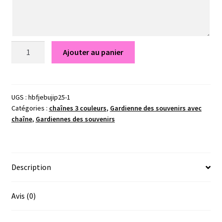
quantité
Ajouter au panier
de
Pendentif
Sarah
-
UGS :
hbfjebujip25-1
Catégories :
chaînes 3 couleurs
,
Gardienne des souvenirs avec
Gardiennes
chaîne
,
Gardiennes des souvenirs
des
souvenirs
Description
Avis (0)