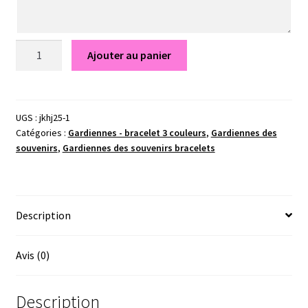
quantité
Ajouter au panier
de
Annaé
-
Gardiennes
UGS :
jkhj25-1
Catégories :
Gardiennes - bracelet 3 couleurs
,
Gardiennes des
des
souvenirs
,
Gardiennes des souvenirs bracelets
souvenirs
Description
Avis (0)
Description