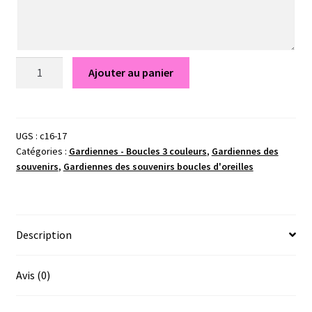
quantité
Ajouter au panier
de
Mila
-
Gardiennes
UGS :
c16-17
Catégories :
Gardiennes - Boucles 3 couleurs
,
Gardiennes des
des
souvenirs
,
Gardiennes des souvenirs boucles d'oreilles
souvenirs
Description
Avis (0)